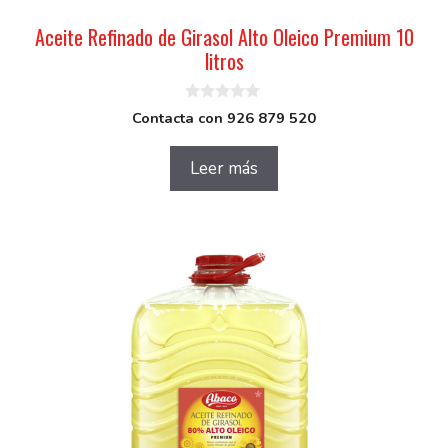
Aceite Refinado de Girasol Alto Oleico Premium 10
litros
0
Contacta con 926 879 520
d
e
5
Leer más