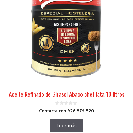
Aceite Refinado de Girasol Abaco chef lata 10 litros
0
Contacta con 926 879 520
d
e
5
Leer más