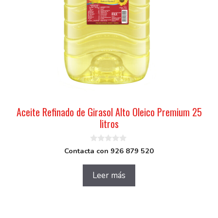
Aceite Refinado de Girasol Alto Oleico Premium 25
litros
0
Contacta con 926 879 520
d
e
5
Leer más