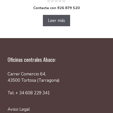
0
Contacta con 926 879 520
d
e
5
Leer más
Oficinas centrales Abaco:
Carrer Comercio 64,
43500 Tortosa (Tarragona)
Tel. + 34 608 229 341
Aviso Legal