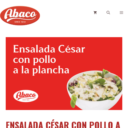
Saltar
al
ME
contenido
ENSALADA CÉSAR CON POLLO A