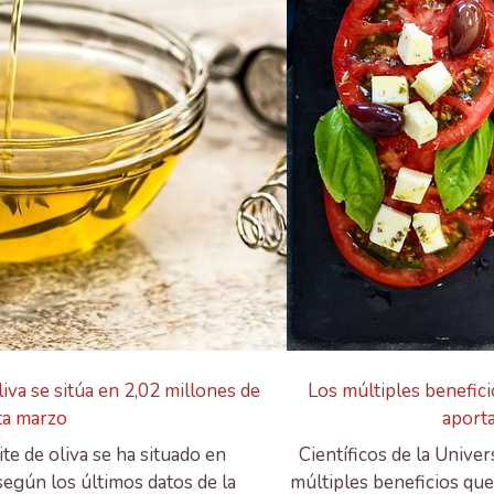
iva se sitúa en 2,02 millones de
Los múltiples benefic
ta marzo
aporta
te de oliva se ha situado en
Científicos de la Univ
egún los últimos datos de la
múltiples beneficios que