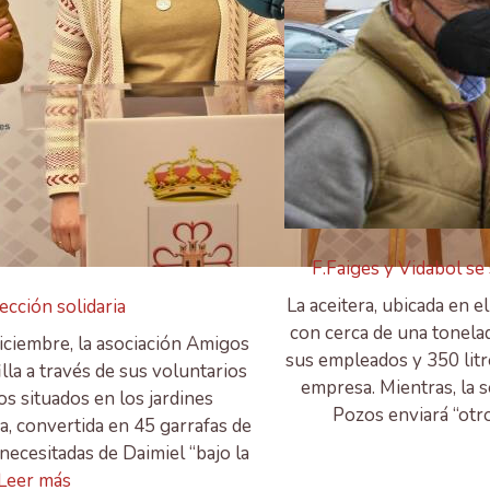
F.Faiges y Vidabol se
La aceitera, ubicada en 
ección solidaria
con cerca de una tonela
iciembre, la asociación Amigos
sus empleados y 350 litro
la a través de sus voluntarios
empresa. Mientras, la 
os situados en los jardines
Pozos enviará “otr
a, convertida en 45 garrafas de
s necesitadas de Daimiel “bajo la
Leer más