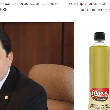
 España, la producción ascendió
con lupus eritematoso
536 t.
autoinmunes sis