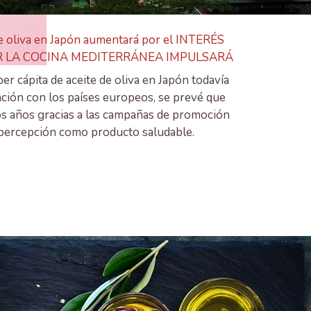
e oliva en Japón aumentará por el INTERÉS
 LA COCINA MEDITERRÁNEA IMPULSARÁ
r cápita de aceite de oliva en Japón todavía
ción con los países europeos, se prevé que
s años gracias a las campañas de promoción
percepción como producto saludable.