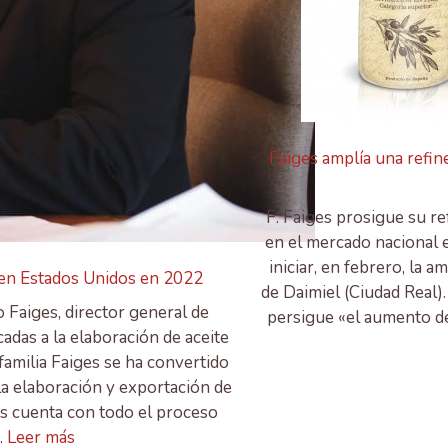
Faiges amplía una refine
F. Faiges prosigue su re
en el mercado nacional e
iniciar, en febrero, la a
 en Estados Unidos en 2022
de Daimiel (Ciudad Real)
 Faiges, director general de
persigue «el aumento de
adas a la elaboración de aceite
 familia Faiges se ha convertido
la elaboración y exportación de
es cuenta con todo el proceso
…
Leer más